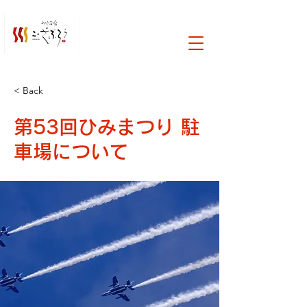
< Back
第53回ひみまつり 駐
車場について