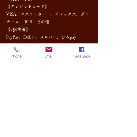
【クレジットカード】
VISA、マスターカード、アメックス、ダイ
ナース、 JCB、その他
【QR決済】
PayPay、D払い、メルペイ、ひみpay
お取消料について
Phone
Email
Facebook
通常取り消し
料金の
当日 １００％
前日 ５０％
２日前 ３０％