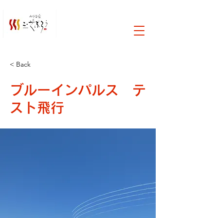
< Back
ブルーインパルス テ
スト飛行