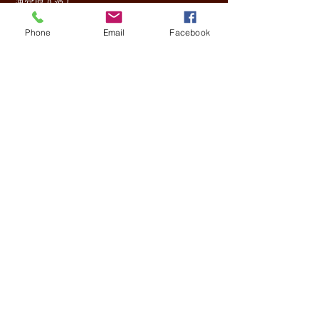
通常取り消し
Phone
Email
Facebook
料金の
当日 １００％
前日 ５０％
２日前 ３０％
氷見温泉郷 みろくの湯の宿 こーざぶろう