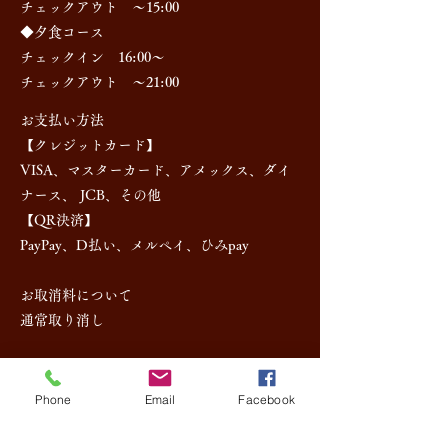
チェックアウト ～15:00
◆夕食コース
チェックイン 16:00～
チェックアウト ～21:00
お支払い方法
【クレジットカード】
VISA、マスターカード、アメックス、ダイ
ナース、 JCB、その他
【QR決済】
PayPay、D払い、メルペイ、ひみpay
お取消料について
通常取り消し
料金の
当日 １００％
Phone
Email
Facebook
前日 ５０％
２日前 ３０％