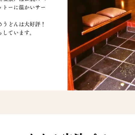
ットーに温かいサー
。
めうどんは大好評！
ちしています。