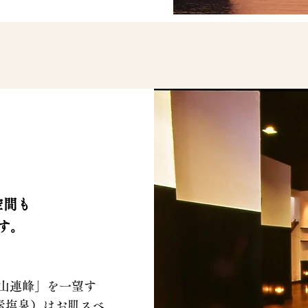
空間も
す。
立山連峰」を一望す
素塩泉）はお肌スベ