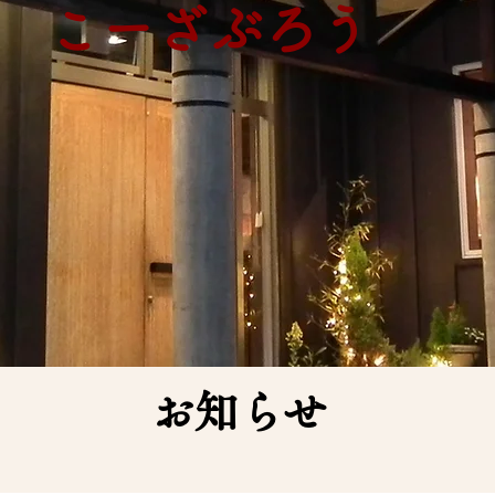
​こーざぶろう
​お知らせ